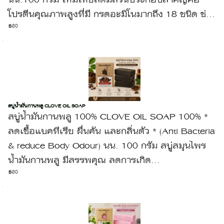
นน.100 กรัม ไหมไทยสดมีส่วนประกอบสำคัญคือ
โปรตีนคุณภาพสูงที่มี กรดอะมิโนมากถึง 18 ชนิด ช่...
฿80
สบู่น้ำมันกานพลู CLOVE OIL SOAP
สบู่น้ำมันกานพลู 100% CLOVE OIL SOAP 100% *
ลดเชื้อแบคทีเรีย ผื่นคัน และกลิ่นตัว * (Anti Bacteria
& reduce Body Odour) นน. 100 กรัม สบู่สมุนไพร
น้ำมันกานพลู มีสรรพคุณ ลดการเกิด...
฿80