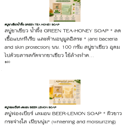
สบู่ชาเขียวน้ำผึ้ง GREEN TEA HONEY SOAP
สบู่ชาเขียว น้ำผึ้ง GREEN TEA-HONEY SOAP * ลด
เชื้อแบททีเรีย และต้านอนุมูลอิสระ * (anti bacteria
and skin protection) นน. 100 กรัม สบู่ชาเขียว อุดม
ไปด้วยสารสกัดจากชาเขียว ใช้ล้างทำค...
฿80
สบู่ฟองเบียร์ เลมอน BEER LEMON SOAP
สบู่ฟองเบียร์ เลมอน BEER-LEMON SOAP * ผิวขาว
กระจ่างใส เนียนนุ่ม* (whitening and moisturizing)