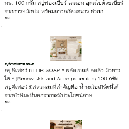
นน. 100 กรัม สบู่ฟองเบียร์ เลมอน อุดมไปด้วยเบียร์
จากการหมักบ่ม พร้อมสารสกัดมะนาว ช่วยก...
฿80
สบู่คีเฟอร์ KEFIR SOAP
สบู่คีเฟอร์ KEFIR SOAP * ผลัดเซลล์ ลดสิว ผิวขาว
ใส * (Renew skin and Acne protection) 100 กรัม
สบู่คีเฟอร์ มีส่วนผสมที่สำคัญคือ น้ำนมโยเกิร์ตที่ได้
จากบัวหิมะที่นอกจากจะมีประโยชน์สำห...
฿80