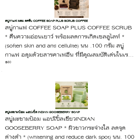
สบู่กาแฟ ผสม สครับ COFFEE SOAP PLUS SCRUB COFFEE
สบู่กาแฟ COFFEE SOAP PLUS COFFEE SCRUB
* คืนความอ่อนเยาว์ พร้อมลดการเกิดเซลลูไลท์ *
(soften skin and anti cellulite) นน .100 กรัม สบู่
กาแฟ อดุมด้วยสารคาเฟอีน ที่มีคุณสมบัติเด่นในเร...
฿80
สบู่มะขามป้อม แอปเปิ้ล INDIAN GOOSEBERRY SOAP
สบู่มะขามป้อม แอปเิปิ้ลเขียวINDIAN
GOOSEBERRY SOAP * ผิวขาวกระจ่างใส ลดจุด
ด่างดำ * (whitening and reduce dark spot) นน. 100