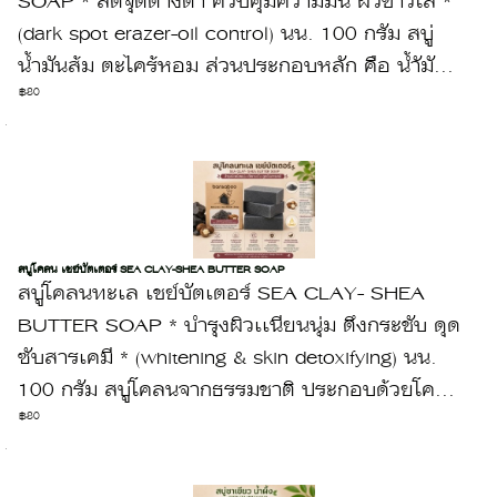
SOAP * ลดจุดด่างดำ ควบคุมความมัน ผิวขาวใส *
(dark spot erazer-oil control) นน. 100 กรัม สบู่
น้ำมันส้ม ตะไคร้หอม ส่วนประกอบหลัก คือ น้ำัมั...
฿80
สบู่โคลน เชย์บัตเตอร์ SEA CLAY-SHEA BUTTER SOAP
สบู่โคลนทะเล เชย์บัตเตอร์ SEA CLAY- SHEA
BUTTER SOAP * บำรุงผิวเเนียนนุ่ม ตึงกระชับ ดุด
ซับสารเคมี * (whitening & skin detoxifying) นน.
100 กรัม สบู่โคลนจากธรรมชาติ ประกอบด้วยโค...
฿80