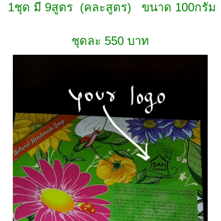
1ชุด มี 9สูตร (คละสูตร)
ข
นาด 100กรัม
ชุดละ 550 บาท